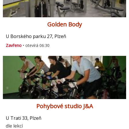
Golden Body
U Borského parku 27, Plzeň
Zavřeno
• otevírá 06:30
Pohybové studio J&A
U Trati 33, Plzeň
dle lekcí