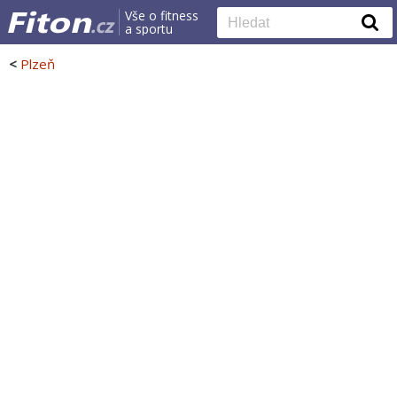
Vše o fitness
a sportu
<
Plzeň