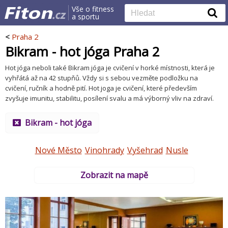
Vše o fitness
a sportu
<
Praha 2
Bikram - hot jóga Praha 2
Hot jóga neboli také Bikram jóga je cvičení v horké místnosti, která je
vyhřátá až na 42 stupňů. Vždy si s sebou vezměte podložku na
cvičení, ručník a hodně pití. Hot joga je cvičení, které především
zvyšuje imunitu, stabilitu, posílení svalu a má výborný vliv na zdraví.
Bikram - hot jóga
Nové Město
Vinohrady
Vyšehrad
Nusle
Zobrazit na mapě