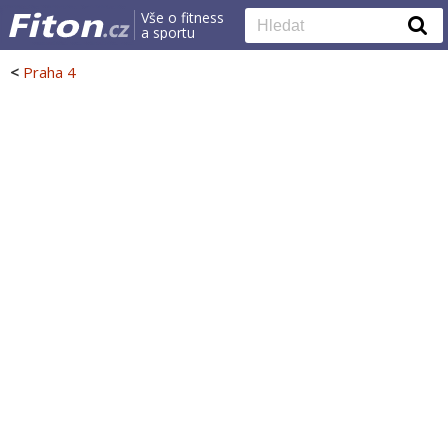
Vše o fitness
a sportu
<
Praha 4