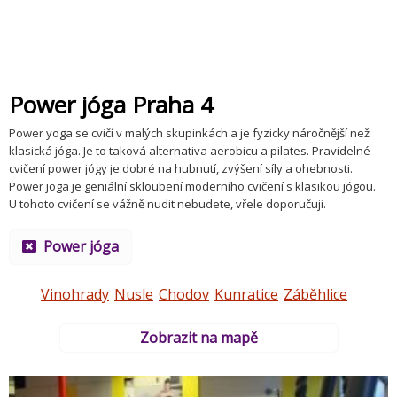
Power jóga Praha 4
Power yoga se cvičí v malých skupinkách a je fyzicky náročnější než
klasická jóga. Je to taková alternativa aerobicu a pilates. Pravidelné
cvičení power jógy je dobré na hubnutí, zvýšení síly a ohebnosti.
Power joga je geniální skloubení moderního cvičení s klasikou jógou.
U tohoto cvičení se vážně nudit nebudete, vřele doporučuji.
Power jóga
Vinohrady
Nusle
Chodov
Kunratice
Záběhlice
Zobrazit na mapě