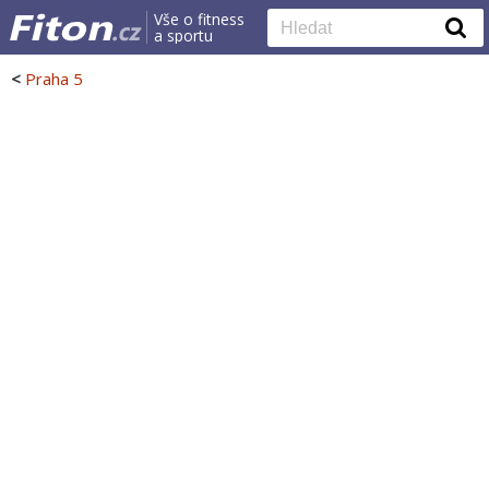
Vše o fitness
a sportu
<
Praha 5