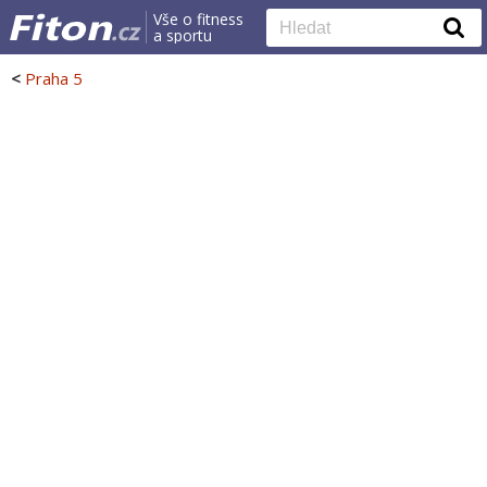
Vše o fitness
a sportu
<
Praha 5