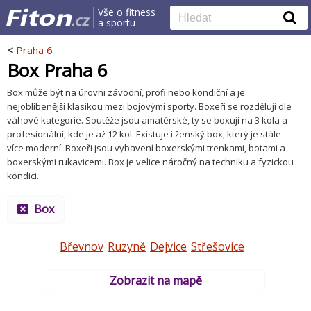
Vše o fitness
a sportu
<
Praha 6
Box Praha 6
Box může být na úrovni závodní, profi nebo kondiční a je
nejoblíbenější klasikou mezi bojovými sporty. Boxeři se rozděluji dle
váhové kategorie. Soutěže jsou amatérské, ty se boxují na 3 kola a
profesionální, kde je až 12 kol. Existuje i ženský box, který je stále
více moderní. Boxeři jsou vybavení boxerskými trenkami, botami a
boxerskými rukavicemi. Box je velice náročný na techniku a fyzickou
kondici.
Box
Břevnov
Ruzyně
Dejvice
Střešovice
Zobrazit na mapě