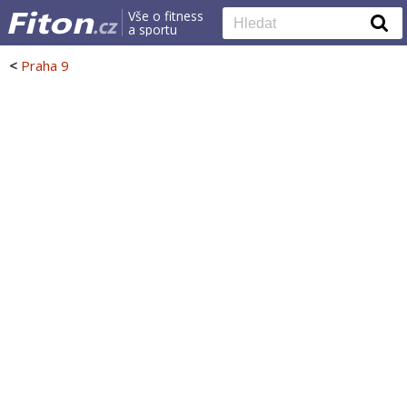
Vše o fitness
a sportu
<
Praha 9