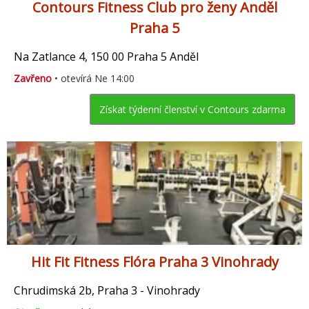
Contours Fitness Club pro ženy Anděl
Praha 5
Na Zatlance 4, 150 00 Praha 5 Anděl
Zavřeno
• otevírá Ne 14:00
Získat týdenní členství v Contours zdarma
Hit Fit Fitness Flóra Praha 3 Vinohrady
Chrudimská 2b, Praha 3 - Vinohrady