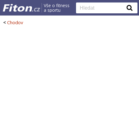
Vše o fitness
a sportu
<
Chodov