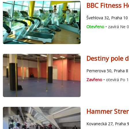
BBC Fitness H
Švehlova 32, Praha 10 
Otevřeno
• zavírá Ne 
Destiny pole d
Pernerova 50, Praha 8 
Zavřeno
• otevírá Po 1
Hammer Stren
Kovanecká 27, Praha 