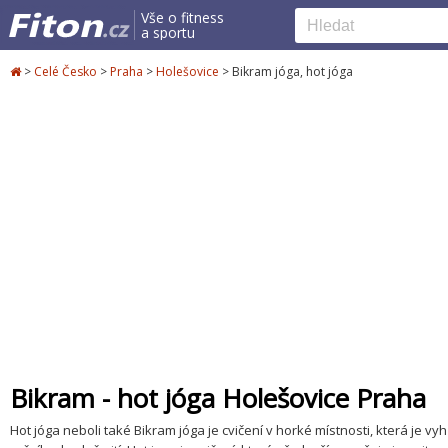
Vše o fitness
a sportu
>
Celé Česko
>
Praha
>
Holešovice
>
Bikram jóga, hot jóga
Bikram - hot jóga Holešovice Praha
Hot jóga neboli také Bikram jóga je cvičení v horké místnosti, která je v