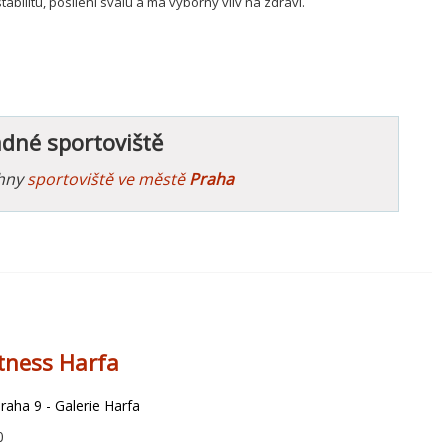
tabilitu, posílení svalu a má výborný vliv na zdraví.
ádné sportoviště
chny
sportoviště ve městě
Praha
itness Harfa
aha 9 - Galerie Harfa
0