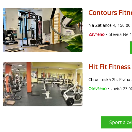
Contours Fitn
Na Zatlance 4, 150 00
Zavřeno
• otevírá Ne 
Hit Fit Fitnes
Chrudimská 2b, Praha 
Otevřeno
• zavírá 23:0
Sport a cv