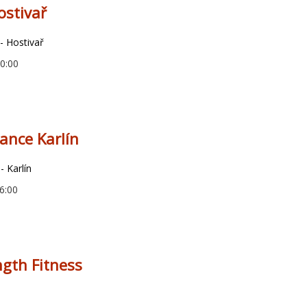
ostivař
- Hostivař
00:00
ance Karlín
- Karlín
6:00
gth Fitness
9