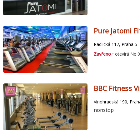
Pure Jatomi Fi
Radlická 117, Praha 5 -
Zavřeno
• otevírá Ne 
BBC Fitness V
Vinohradská 190, Praha
nonstop