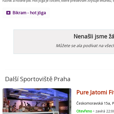
ručník a hodně pití. Hot joga je cvičení, které především zvyšuje imunitu, s
Bikram - hot jóga
Nenašli jsme ž
Můžete se ala podívat na vše
Další Sportoviště Praha
Pure Jatomi F
Českomoravská 15a, Pr
Otevřeno
• zavírá 22:0