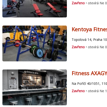
Zavřeno
• otevírá Ne 
Kentoya Fitne
Topolová 14, Praha 10
Zavřeno
• otevírá Ne 
Fitness AXAG
Na Poříčí 40/1051, 11
Zavřeno
• otevírá Ne 