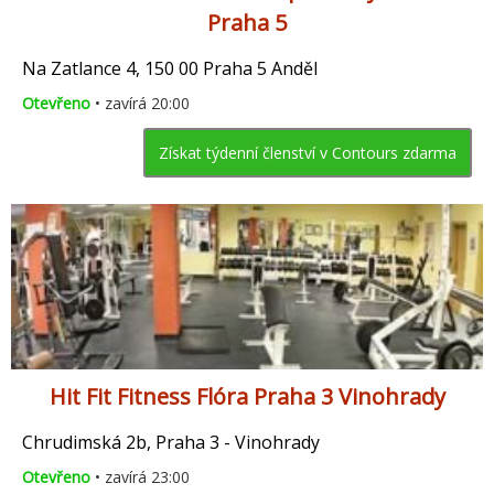
Praha 5
Na Zatlance 4, 150 00 Praha 5 Anděl
Otevřeno
• zavírá 20:00
Získat týdenní členství v Contours zdarma
Hit Fit Fitness Flóra Praha 3 Vinohrady
Chrudimská 2b, Praha 3 - Vinohrady
Otevřeno
• zavírá 23:00