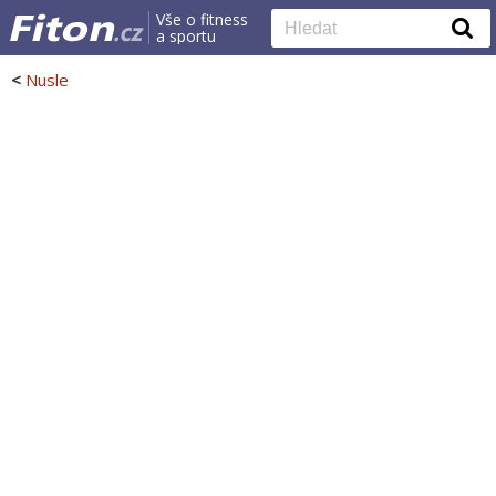
Vše o fitness
a sportu
<
Nusle