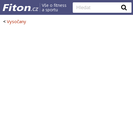
Vše o fitness
a sportu
<
Vysočany