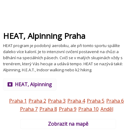
HEAT, Alpinning Praha
HEAT program je podobný aerobiku, ale při tomto sportu spálíte
daleko více kalorií. Je to intenzivní cvičení postavené na chůzi a
běhání na speciálních pásech. Cvičí se v malých skupinách vždy s
trenérem, který Vás hecuje a udává tempo. HEAT se nazývá také:
Alpinning, H.E.A.T., Indoor walking nebo k2 hiking.
HEAT, Alpinning
Praha 1
Praha 2
Praha 3
Praha 4
Praha 5
Praha 6
Praha 7
Praha 8
Praha 9
Praha 10
Anděl
Zobrazit na mapě