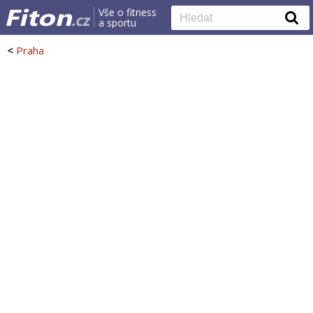
Vše o fitness
a sportu
<
Praha