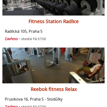
Fitness Station Radlice
Radlická 105, Praha 5
Zavřeno
• otevírá Pá 07:00
Reebok fitness Relax
Prusíkova 16, Praha 5 - Stodůlky
Zavřeno
• otevírá Pá 07:00