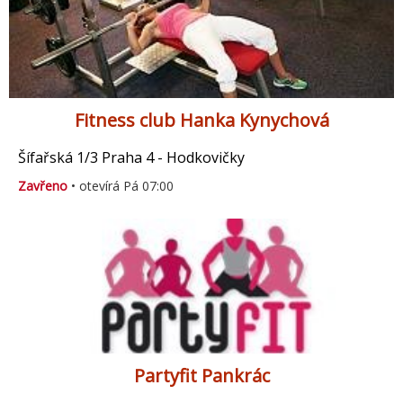
Fitness club Hanka Kynychová
Šífařská 1/3 Praha 4 - Hodkovičky
Zavřeno
• otevírá Pá 07:00
Partyfit Pankrác