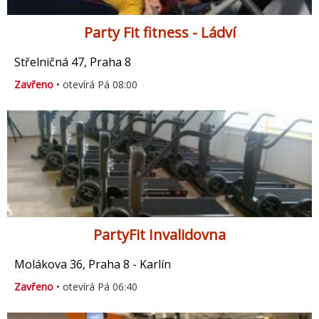
Party Fit fitness - Ládví
Střelničná 47, Praha 8
Zavřeno
• otevírá Pá 08:00
PartyFit Invalidovna
Molákova 36, Praha 8 - Karlín
Zavřeno
• otevírá Pá 06:40