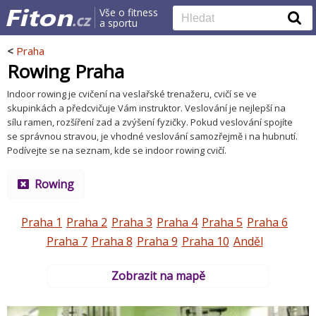
Vše o fitness
a sportu
<
Praha
Rowing Praha
Indoor rowing je cvičení na veslařské trenažeru, cvičí se ve
skupinkách a předcvičuje Vám instruktor. Veslování je nejlepší na
sílu ramen, rozšíření zad a zvýšení fyzičky. Pokud veslování spojíte
se správnou stravou, je vhodné veslování samozřejmě i na hubnutí.
Podívejte se na seznam, kde se indoor rowing cvičí.
Rowing
Praha 1
Praha 2
Praha 3
Praha 4
Praha 5
Praha 6
Praha 7
Praha 8
Praha 9
Praha 10
Anděl
Zobrazit na mapě