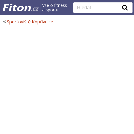
Vše o fitness
a sportu
<
Sportoviště Kopřivnice