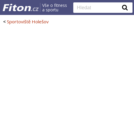
Vše o fitness
a sportu
<
Sportoviště Holešov