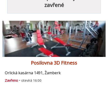
zavřené
Posilovna 3D Fitness
Orlická kasárna 1491, Žamberk
Zavřeno
• otevírá 16:00