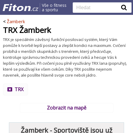
Vše o fitness
a sportu
<
Žamberk
TRX Žamberk
TRX je speciálním závěsný funkční posilovací systém, který Vám
pomůže k tvorbě lepší postavy a zlepšit kondici na maximum. Cvičení
probíhá v menších skupinkách s trenérem, který předcvičuje,
kontroluje správnou technickou provedení cviků a hecuje Vás k
lepším výsledkům. Při cvičení jsou plně využívány TRX lana (popruhy),
které se používají ke všem cvikům. Díky TRX posílíte nejenom
navenek, ale posílíte hlavně svoje core neboli jádro.
TRX
Zobrazit na mapě
Žamberk - Sportoviště jsou už