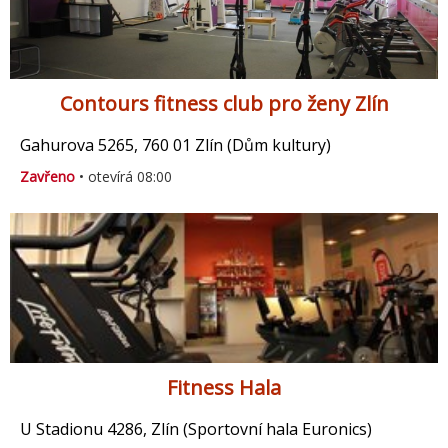
Contours fitness club pro ženy Zlín
Gahurova 5265, 760 01 Zlín (Dům kultury)
Zavřeno
• otevírá 08:00
Fitness Hala
U Stadionu 4286, Zlín (Sportovní hala Euronics)