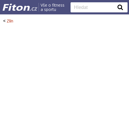
Vše o fitness
a sportu
<
Zlín