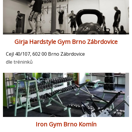
Girja Hardstyle Gym Brno Zábrdovice
Cejl 40/107, 602 00 Brno Zábrdovice
dle tréninků
Iron Gym Brno Komín