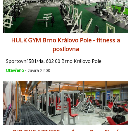
HULK GYM Brno Královo Pole - fitness a
posilovna
Sportovní 581/4a, 602 00 Brno Královo Pole
Otevřeno
• zavírá 22:00