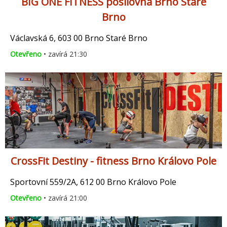
BIG ONE FITNESS posilovna Brno Staré
Brno
Václavská 6, 603 00 Brno Staré Brno
Otevřeno
• zavírá 21:30
CrossFit Destiny - fitness Brno Královo Pole
Sportovní 559/2A, 612 00 Brno Královo Pole
Otevřeno
• zavírá 21:00