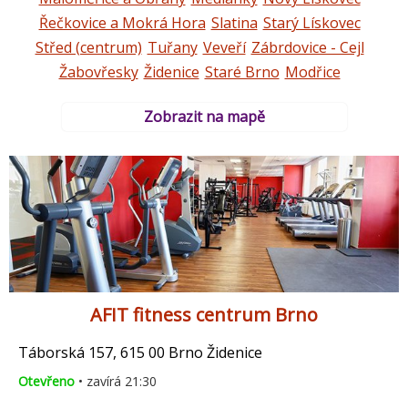
Řečkovice a Mokrá Hora
Slatina
Starý Lískovec
Střed (centrum)
Tuřany
Veveří
Zábrdovice - Cejl
Žabovřesky
Židenice
Staré Brno
Modřice
Zobrazit na mapě
AFIT fitness centrum Brno
Táborská 157, 615 00 Brno Židenice
Otevřeno
• zavírá 21:30