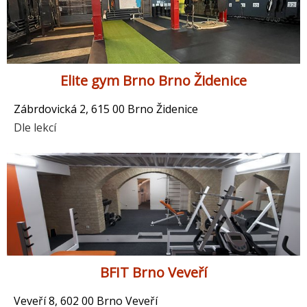
Elite gym Brno Brno Židenice
Zábrdovická 2, 615 00 Brno Židenice
Dle lekcí
BFIT Brno Veveří
Veveří 8, 602 00 Brno Veveří