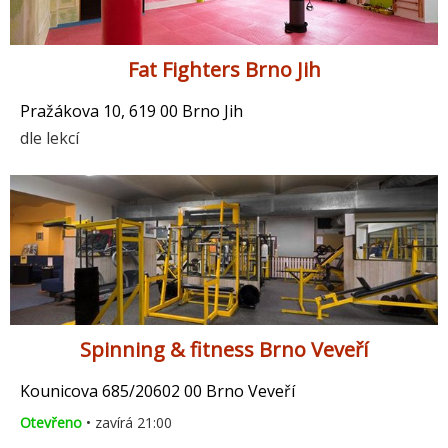
Fat Fighters Brno Jih
Pražákova 10, 619 00 Brno Jih
dle lekcí
Spinning & fitness Brno Veveří
Kounicova 685/20602 00 Brno Veveří
Otevřeno
• zavírá 21:00