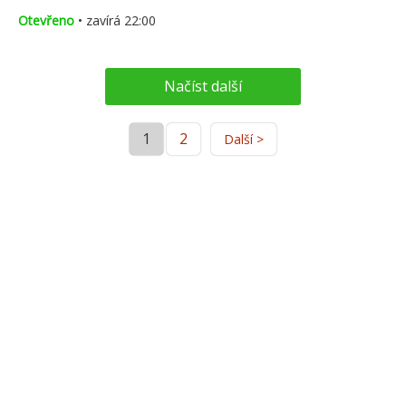
Otevřeno
• zavírá 22:00
Načíst další
1
2
Další >