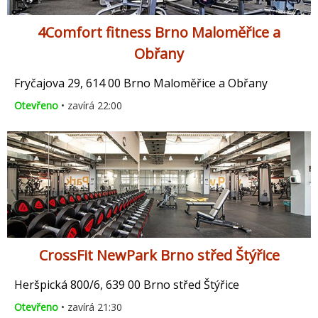
4Comfort fitness Brno Maloměřice a
Obřany
Fryčajova 29, 614 00 Brno Maloměřice a Obřany
Otevřeno
• zavírá 22:00
CrossFit NewPark Brno střed Štýřice
Heršpická 800/6, 639 00 Brno střed Štýřice
Otevřeno
• zavírá 21:30