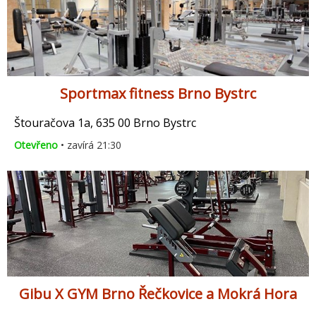
Sportmax fitness Brno Bystrc
Štouračova 1a, 635 00 Brno Bystrc
Otevřeno
• zavírá 21:30
Gibu X GYM Brno Řečkovice a Mokrá Hora