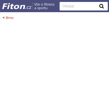
Vše o fitness
a sportu
<
Brno