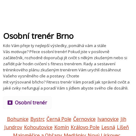
Osobní trenér Brno
Kdo Vám přeje ty nejlepší výsledky, pomáhá vám a stále
Vás motivuje? Přece osobní trenér! Pokud jste v posilovně
začátečník, rozhodně doporučuji jít cvičit s někým zkušeným nebo si
zařídit pár hodin cvičení s fitness trenérem. Rady a sestavení
tréninkového plánu zkušeným trenérem Vám urychlí dosáhnout
Vašeho vysněného cíle a postavy. Chcete
mít vyrýsované břicho? Fitness trenér Vám poradí jak správně cvičit a
jaké cviky nefungují a poradí Vám s jídlem abyste svého cíle dosáhli.
Osobní trenér
Bohunice
Bystrc
Černá Pole
Černovice
Ivanovice
Jih
Jundrov
Kohoutovice
Komín
Královo Pole
Lesná
Líšeň
Maloměřice a Obřany
Medlánky
Nový Lískovec