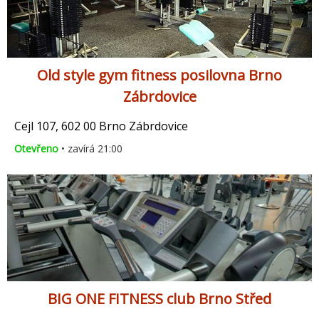
Old style gym fitness posilovna Brno
Zábrdovice
Cejl 107, 602 00 Brno Zábrdovice
Otevřeno
• zavírá 21:00
BIG ONE FITNESS club Brno Střed