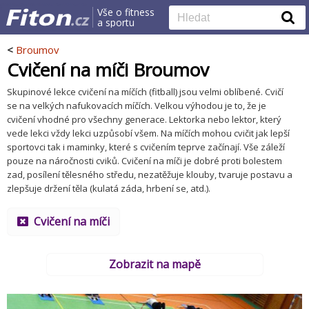
Vše o fitness
a sportu
<
Broumov
Cvičení na míči Broumov
Skupinové lekce cvičení na míčích (fitball) jsou velmi oblíbené. Cvičí
se na velkých nafukovacích míčích. Velkou výhodou je to, že je
cvičení vhodné pro všechny generace. Lektorka nebo lektor, který
vede lekci vždy lekci uzpůsobí všem. Na míčích mohou cvičit jak lepší
sportovci tak i maminky, které s cvičením teprve začínají. Vše záleží
pouze na náročnosti cviků. Cvičení na míči je dobré proti bolestem
zad, posílení tělesného středu, nezatěžuje klouby, tvaruje postavu a
zlepšuje držení těla (kulatá záda, hrbení se, atd.).
Cvičení na míči
Zobrazit na mapě