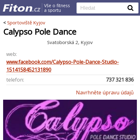
Vše o fitness
a sportu
<
Sportoviště Kyjov
Calypso Pole Dance
Svatoborská 2, Kyjov
web:
www.facebook.com/Calypso-Pole-Dance-Studio-
1514158452131890
telefon:
737 321 836
Navrhněte úpravu údajů