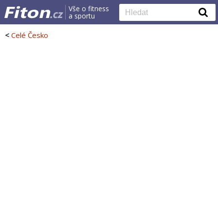
Vše o fitness
a sportu
<
Celé Česko