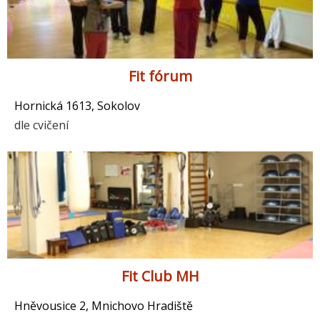
Fit fórum
Hornická 1613, Sokolov
dle cvičení
Fit Club MH
Hněvousice 2, Mnichovo Hradiště