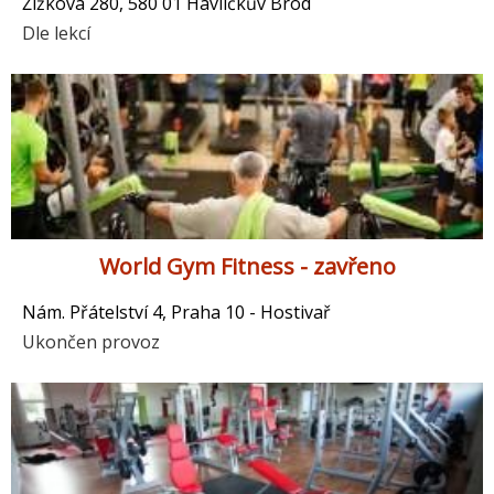
Žižkova 280, 580 01 Havlíčkův Brod
Dle lekcí
World Gym Fitness - zavřeno
Nám. Přátelství 4, Praha 10 - Hostivař
Ukončen provoz