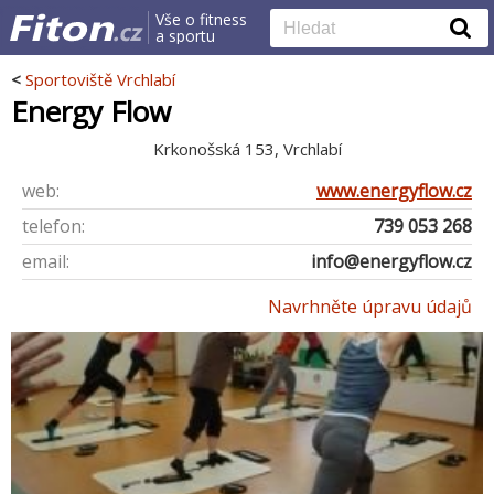
Vše o fitness
a sportu
<
Sportoviště Vrchlabí
Energy Flow
Krkonošská 153, Vrchlabí
web:
www.energyflow.cz
telefon:
739 053 268
email:
info@energyflow.cz
Navrhněte úpravu údajů