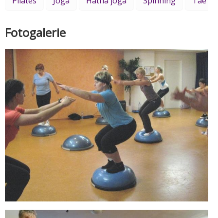
Pilates
Joga
Hatha jóga
Spinning
Tae bo
Fotogalerie