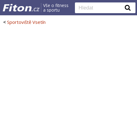
Vše o fitness
a sportu
<
Sportoviště Vsetín