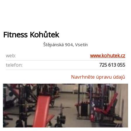
Fitness Kohůtek
Štěpánská 904, Vsetín
web:
www.kohutek.cz
telefon:
725 613 055
Navrhněte úpravu údajů