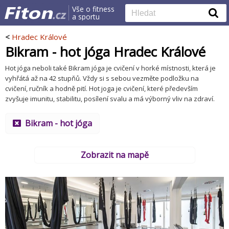
Vše o fitness
a sportu
<
Hradec Králové
Bikram - hot jóga Hradec Králové
Hot jóga neboli také Bikram jóga je cvičení v horké místnosti, která je
vyhřátá až na 42 stupňů. Vždy si s sebou vezměte podložku na
cvičení, ručník a hodně pití. Hot joga je cvičení, které především
zvyšuje imunitu, stabilitu, posílení svalu a má výborný vliv na zdraví.
Bikram - hot jóga
Zobrazit na mapě