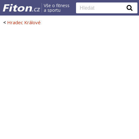
Vše o fitness
a sportu
<
Hradec Králové