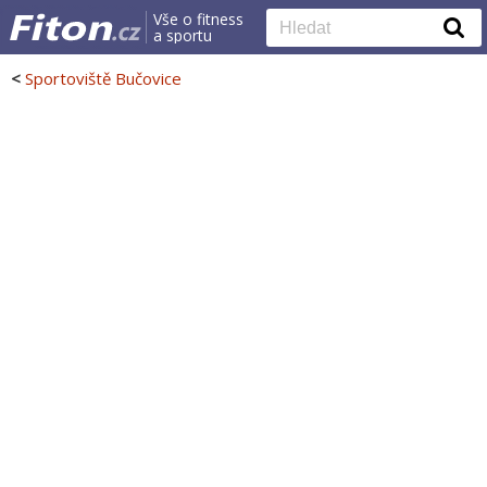
Vše o fitness
a sportu
<
Sportoviště Bučovice