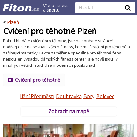
Vše o fitness
a sportu
<
Plzeň
Cvičení pro těhotné Plzeň
Pokud hledáte cvičení pro těhotné, jste na správné stránce!
Podívejte se na seznam všech fitness, kde mají cvičení pro těhotné a
začínající maminky. Lekce zaměřené speciálně pro těhotné ženy
nejsou jen výsadou dámských fitness center, ale nově jsou i v
mnohých větších studiích a moderních posilovnách.
Cvičení pro těhotné
Jižní Předměstí
Doubravka
Bory
Bolevec
Zobrazit na mapě