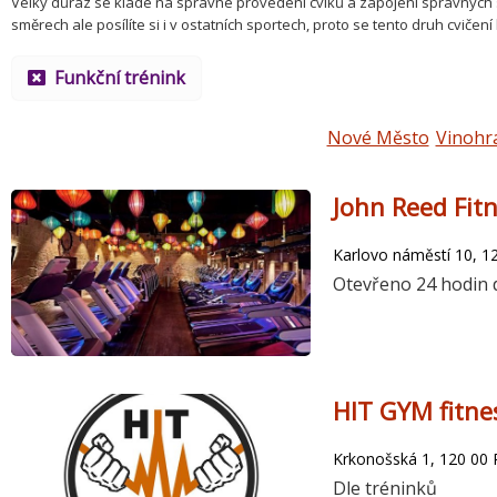
Velký důraz se klade na správné provedení cviků a zapojení správných 
směrech ale posílíte si i v ostatních sportech, proto se tento druh cvičen
Funkční trénink
Nové Město
Vinohr
John Reed Fit
Karlovo náměstí 10, 1
Otevřeno 24 hodin
HIT GYM fitne
Krkonošská 1, 120 00 
Dle tréninků