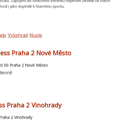
svalů. Zapojení do funkčního tréninku nejenom zesílíte ve všech
í hodí i jako doplněk k hlavnímu sportu.
ady
Vyšehrad
Nusle
ness Praha 2 Nové Město
20 00 Praha 2 Nové Město
 denně
ss Praha 2 Vinohrady
Praha 2 Vinohrady