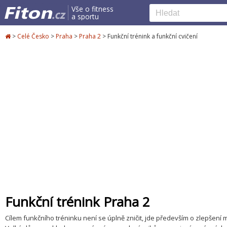
Vše o fitness
a sportu
>
Celé Česko
>
Praha
>
Praha 2
>
Funkční trénink a funkční cvičení
Funkční trénink Praha 2
Cílem funkčního tréninku není se úplně zničit, jde především o zlepšení mno