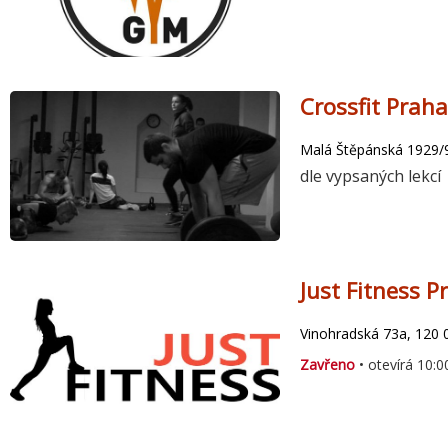
Crossfit Prah
Malá Štěpánská 1929/
dle vypsaných lekcí
Just Fitness 
Vinohradská 73a, 120 
Zavřeno
• otevírá 10:0