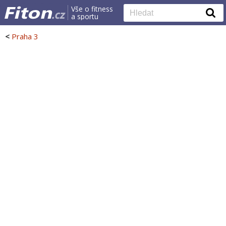
Vše o fitness
a sportu
<
Praha 3