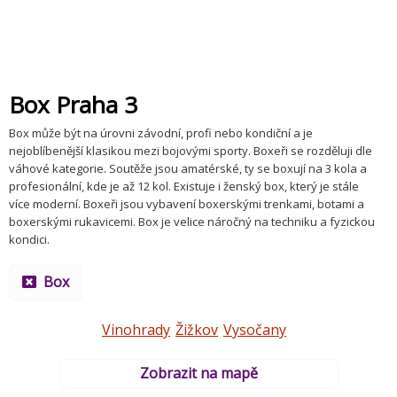
Box Praha 3
Box může být na úrovni závodní, profi nebo kondiční a je
nejoblíbenější klasikou mezi bojovými sporty. Boxeři se rozděluji dle
váhové kategorie. Soutěže jsou amatérské, ty se boxují na 3 kola a
profesionální, kde je až 12 kol. Existuje i ženský box, který je stále
více moderní. Boxeři jsou vybavení boxerskými trenkami, botami a
boxerskými rukavicemi. Box je velice náročný na techniku a fyzickou
kondici.
Box
Vinohrady
Žižkov
Vysočany
Zobrazit na mapě