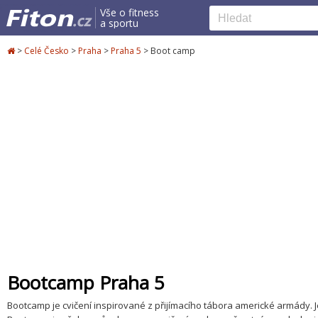
Vše o fitness
a sportu
>
Celé Česko
>
Praha
>
Praha 5
>
Boot camp
Bootcamp Praha 5
Bootcamp je cvičení inspirované z přijímacího tábora americké armády. J