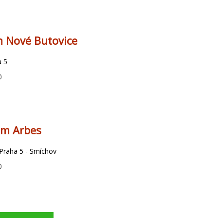
 Nové Butovice
a 5
0
um Arbes
Praha 5 - Smíchov
0