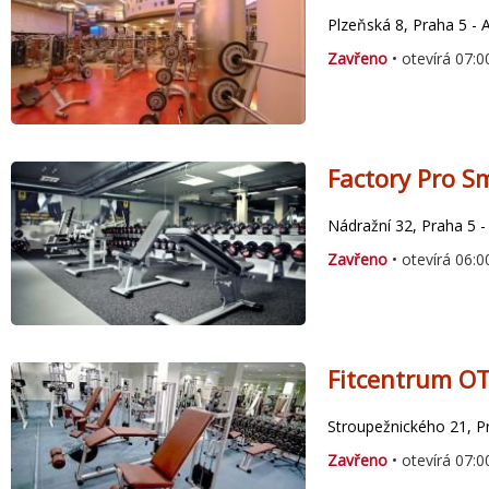
Plzeňská 8, Praha 5 -
Zavřeno
• otevírá 07:0
Factory Pro S
Nádražní 32, Praha 5 
Zavřeno
• otevírá 06:0
Fitcentrum O
Stroupežnického 21, Pr
Zavřeno
• otevírá 07:0