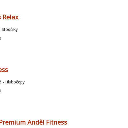
s Relax
- Stodůlky
0
ess
5 - Hlubočepy
0
Premium Anděl Fitness