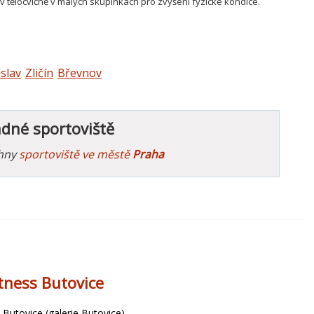
 tělocvičně v malých skupinkách pro zvýšení fyzické kondice.
slav
Zličín
Břevnov
ádné sportoviště
chny
sportoviště ve městě
Praha
tness Butovice
 Butovice (galerie Butovice)