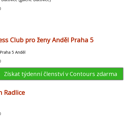
0
ess Club pro ženy Anděl Praha 5
 Praha 5 Anděl
0
Získat týdenní členství v Contours zdarma
n Radlice
0