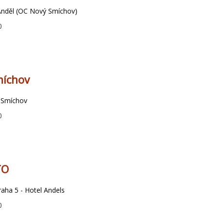
 Anděl (OC Nový Smíchov)
0
míchov
- Smíchov
0
TO
aha 5 - Hotel Andels
0