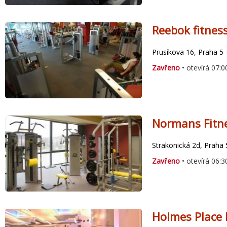
Reebok fitnes
Prusíkova 16, Praha 5 
Zavřeno
• otevírá 07:0
Normans Fitn
Strakonická 2d, Praha 
Zavřeno
• otevírá 06:3
Holmes Place 