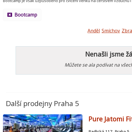
Bootcamp je však uzpůsobeno pro cvičení venku na čerstvém vzduchu i v
Bootcamp
Anděl
Smíchov
Zbra
Nenašli jsme ž
Můžete se ala podívat na vše
Další prodejny Praha 5
Pure Jatomi Fi
Radlická 117, Praha 5 -