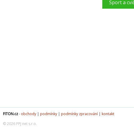
Sport a cvi
FITON.cz
-
obchody
|
podmínky
|
podmínky zpracování
|
kontakt
© 2026 PPJ net s.r.o.