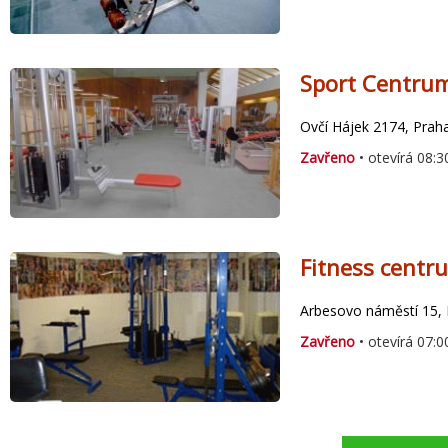
Sport Centrum
Ovčí Hájek 2174, Prah
Zavřeno
• otevírá 08:3
Fitness centr
Arbesovo náměstí 15, 
Zavřeno
• otevírá 07:0