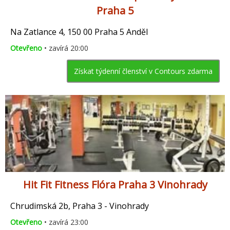
Praha 5
Na Zatlance 4, 150 00 Praha 5 Anděl
Otevřeno
• zavírá 20:00
Získat týdenní členství v Contours zdarma
Hit Fit Fitness Flóra Praha 3 Vinohrady
Chrudimská 2b, Praha 3 - Vinohrady
Otevřeno
• zavírá 23:00