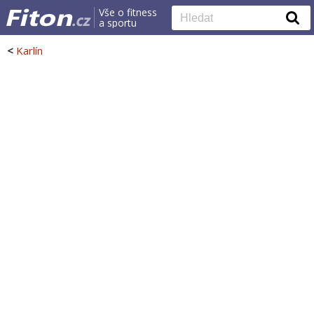
Vše o fitness
a sportu
<
Karlín