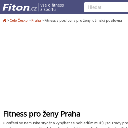
Vše o fitness
a sportu
>
Celé Česko
>
Praha
>
Fitness a posilovna pro ženy, dámská posilovna
Fitness pro ženy Praha
U cvičení se nemusíte stydět a vyhýbat se pohledům mužů. Jsou tady pro