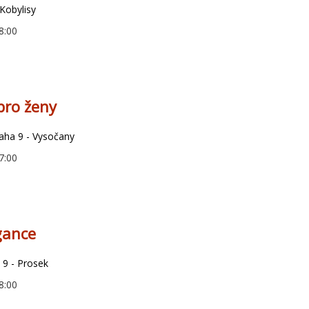
 Kobylisy
8:00
 pro ženy
aha 9 - Vysočany
7:00
gance
 9 - Prosek
8:00