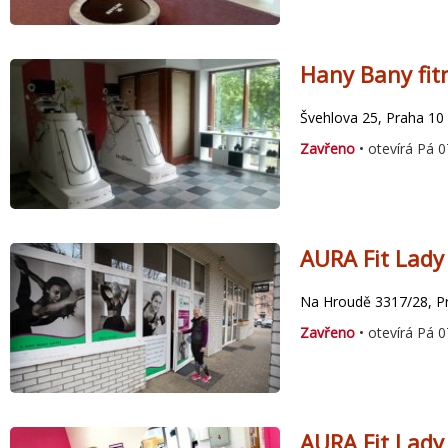
Hany Bany fit
Švehlova 25, Praha 10 
Zavřeno
• otevírá Pá 0
AURA Fit Lady
Na Hroudě 3317/28, Pr
Zavřeno
• otevírá Pá 0
AURA Fit Lady