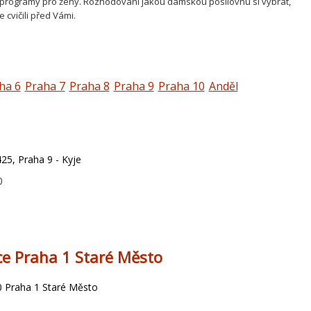
í programy pro ženy. Rozhodování jakou dámskou posilovnu si vybrat,
 cvičili před Vámi.
ha 6
Praha 7
Praha 8
Praha 9
Praha 10
Anděl
5, Praha 9 - Kyje
0
ce Praha 1 Staré Město
0 Praha 1 Staré Město