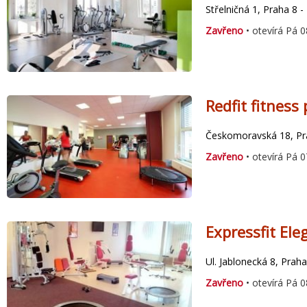
Střelničná 1, Praha 8 -
Zavřeno
• otevírá Pá 0
Redfit fitness
Českomoravská 18, Pr
Zavřeno
• otevírá Pá 0
Expressfit Ele
Ul. Jablonecká 8, Praha
Zavřeno
• otevírá Pá 0