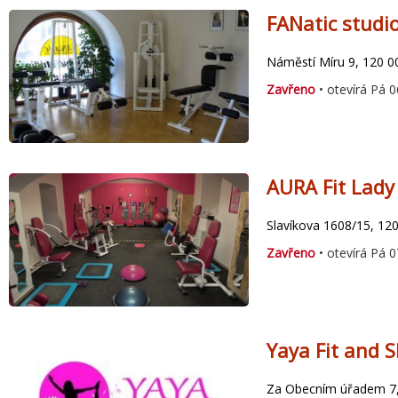
FANatic studi
Náměstí Míru 9, 120 0
Zavřeno
• otevírá Pá 0
AURA Fit Lady
Slavíkova 1608/15, 12
Zavřeno
• otevírá Pá 0
Yaya Fit and S
Za Obecním úřadem 7, 