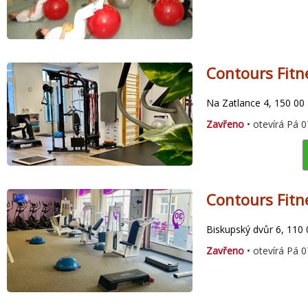
Contours Fitn
Na Zatlance 4, 150 00
Zavřeno
• otevírá Pá 0
Contours Fitn
Biskupský dvůr 6, 110 
Zavřeno
• otevírá Pá 0