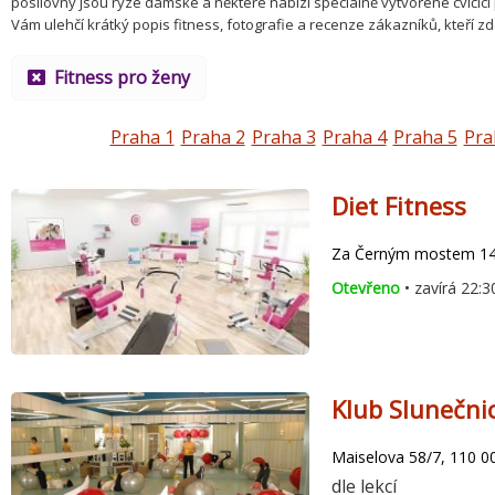
posilovny jsou ryze dámské a některé nabízí speciálně vytvořené cvičíc
Vám ulehčí krátký popis fitness, fotografie a recenze zákazníků, kteří zde
Fitness pro ženy
Praha 1
Praha 2
Praha 3
Praha 4
Praha 5
Pra
Diet Fitness
Za Černým mostem 142
Otevřeno
• zavírá 22:3
Klub Slunečni
Maiselova 58/7, 110 0
dle lekcí