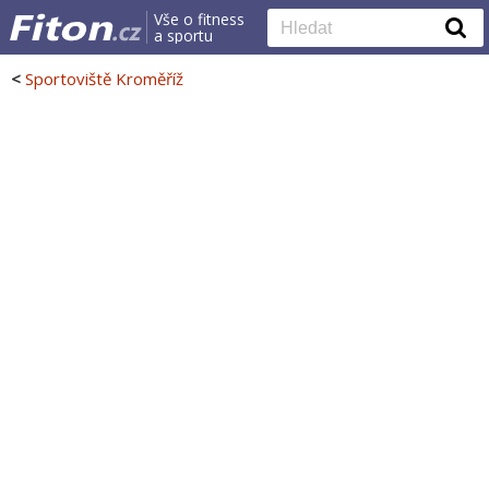
Vše o fitness
a sportu
<
Sportoviště Kroměříž