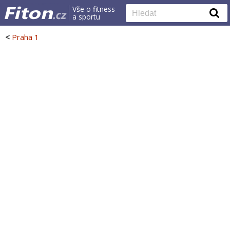
Vše o fitness
a sportu
<
Praha 1