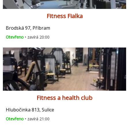
Fitness Fialka
Brodská 97, Příbram
Otevřeno
• zavírá 20:00
Fitness a health club
Hlubočinka 813, Sulice
Otevřeno
• zavírá 21:00