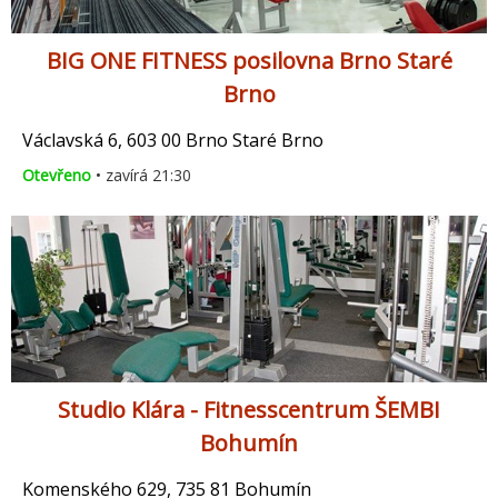
BIG ONE FITNESS posilovna Brno Staré
Brno
Václavská 6, 603 00 Brno Staré Brno
Otevřeno
• zavírá 21:30
Studio Klára - Fitnesscentrum ŠEMBI
Bohumín
Komenského 629, 735 81 Bohumín