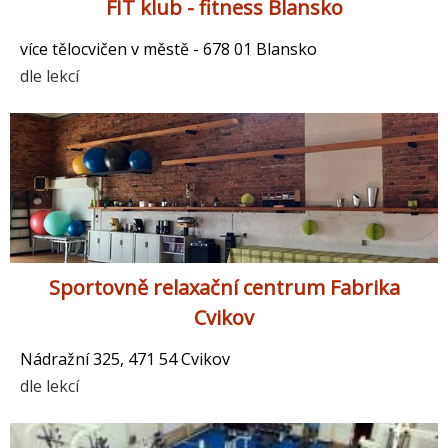
FIT klub - fitness Blansko
více tělocvičen v městě - 678 01 Blansko
dle lekcí
Sportovně relaxační centrum Fabrika
Cvikov
Nádražní 325, 471 54 Cvikov
dle lekcí