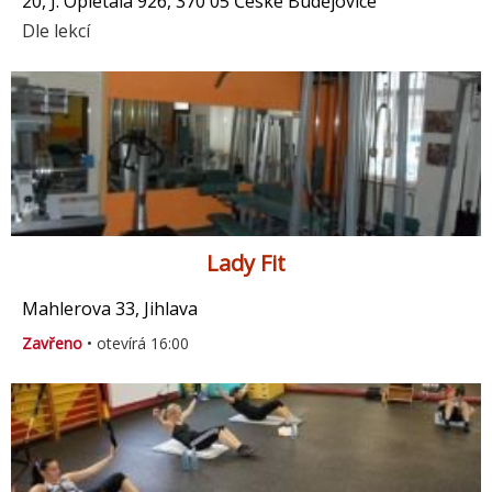
20, J. Opletala 926, 370 05 České Budějovice
Dle lekcí
Lady Fit
Mahlerova 33, Jihlava
Zavřeno
• otevírá 16:00