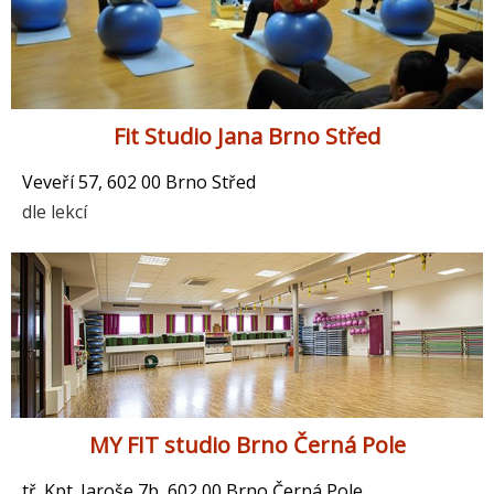
Fit Studio Jana Brno Střed
Veveří 57, 602 00 Brno Střed
dle lekcí
MY FIT studio Brno Černá Pole
tř. Kpt. Jaroše 7b, 602 00 Brno Černá Pole