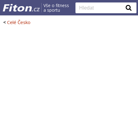
Vše o fitness
a sportu
<
Celé Česko