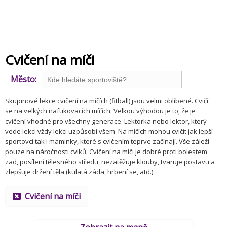
Cvičení na míči
Město:
Skupinové lekce cvičení na míčích (fitball) jsou velmi oblíbené. Cvičí
se na velkých nafukovacích míčích. Velkou výhodou je to, že je
cvičení vhodné pro všechny generace. Lektorka nebo lektor, který
vede lekci vždy lekci uzpůsobí všem. Na míčích mohou cvičit jak lepší
sportovci tak i maminky, které s cvičením teprve začínají. Vše záleží
pouze na náročnosti cviků. Cvičení na míči je dobré proti bolestem
zad, posílení tělesného středu, nezatěžuje klouby, tvaruje postavu a
zlepšuje držení těla (kulatá záda, hrbení se, atd.).
Cvičení na míči