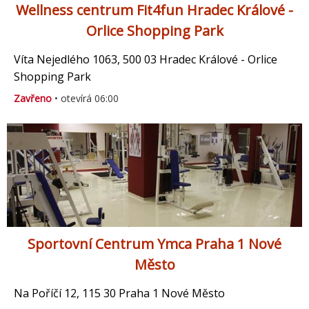
Wellness centrum Fit4fun Hradec Králové -
Orlice Shopping Park
Víta Nejedlého 1063, 500 03 Hradec Králové - Orlice
Shopping Park
Zavřeno
• otevírá 06:00
Sportovní Centrum Ymca Praha 1 Nové
Město
Na Poříčí 12, 115 30 Praha 1 Nové Město