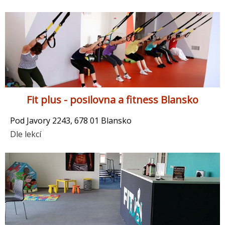
Fit plus - posilovna a fitness Blansko
Pod Javory 2243, 678 01 Blansko
Dle lekcí