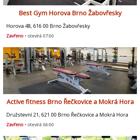
Best Gym Horova Brno Žabovřesky
Horova 48, 616 00 Brno Žabovřesky
Zavřeno
• otevírá 07:00
Active fitness Brno Řečkovice a Mokrá Hora
Družstevní 21, 621 00 Brno Řečkovice a Mokrá Hora
Zavřeno
• otevírá 06:00