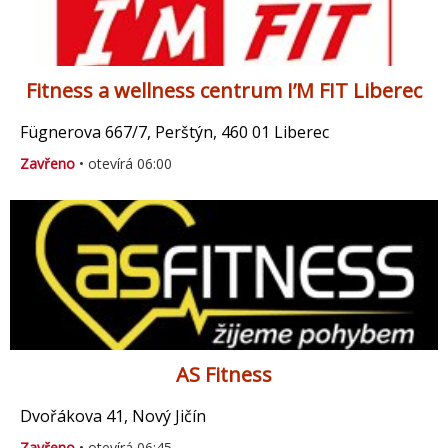
Fitness a wellness centrum I’M FIT Liberec
Fügnerova 667/7, Perštýn, 460 01 Liberec
Zavřeno
• otevírá 06:00
AS Fitness
Dvořákova 41, Nový Jičín
Zavřeno
• otevírá 06:45