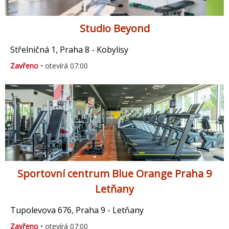
Studio Beyond
Střelničná 1, Praha 8 - Kobylisy
Zavřeno
• otevírá 07:00
Sportovní centrum Blue Orange Praha 9
Letňany
Tupolevova 676, Praha 9 - Letňany
Zavřeno
• otevírá 07:00