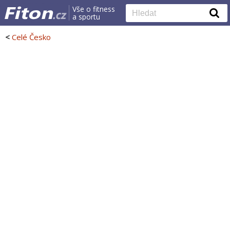
Vše o fitness
a sportu
<
Celé Česko