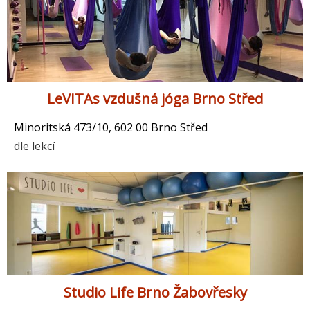
LeVITAs vzdušná jóga Brno Střed
Minoritská 473/10, 602 00 Brno Střed
dle lekcí
Studio Life Brno Žabovřesky