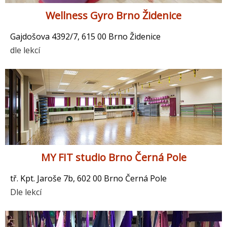
Wellness Gyro Brno Židenice
Gajdošova 4392/7, 615 00 Brno Židenice
dle lekcí
MY FIT studio Brno Černá Pole
tř. Kpt. Jaroše 7b, 602 00 Brno Černá Pole
Dle lekcí