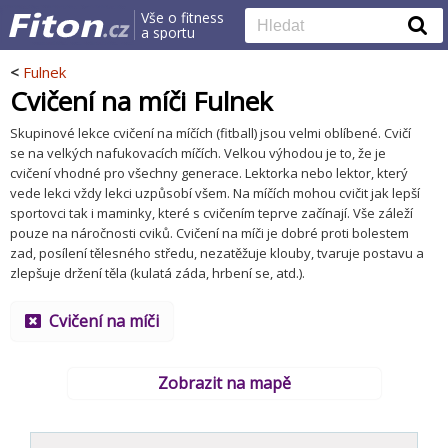
Vše o fitness
a sportu
<
Fulnek
Cvičení na míči Fulnek
Skupinové lekce cvičení na míčích (fitball) jsou velmi oblíbené. Cvičí
se na velkých nafukovacích míčích. Velkou výhodou je to, že je
cvičení vhodné pro všechny generace. Lektorka nebo lektor, který
vede lekci vždy lekci uzpůsobí všem. Na míčích mohou cvičit jak lepší
sportovci tak i maminky, které s cvičením teprve začínají. Vše záleží
pouze na náročnosti cviků. Cvičení na míči je dobré proti bolestem
zad, posílení tělesného středu, nezatěžuje klouby, tvaruje postavu a
zlepšuje držení těla (kulatá záda, hrbení se, atd.).
Cvičení na míči
Zobrazit na mapě