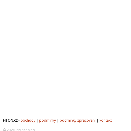
FITON.cz
-
obchody
|
podmínky
|
podmínky zpracování
|
kontakt
© 2026 PPJ net s.r.o.