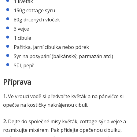
1 květák
150g cottage sýru
80g drcených vloček
3 vejce
1 cibule
Pažitka, jarní cibulka nebo pórek
Sýr na posypání (balkánský, parmazán atd.)
Sůl, pepř
Příprava
1.
Ve vroucí vodě si předvařte květák a na pánvičce si
opečte na kostičky nakrájenou cibuli.
2.
Dejte do společné mísy květák, cottage sýr a vejce a
rozmixujte mixérem. Pak přidejte opečenou cibulku,