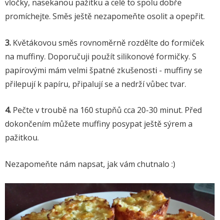
vločky, nasekanou pažitku a celé to spolu dobře
promíchejte. Směs ještě nezapomeňte osolit a opepřit.
3.
Květákovou směs rovnoměrně rozdělte do formiček
na muffiny. Doporučuji použít silikonové formičky. S
papírovými mám velmi špatné zkušenosti - muffiny se
přilepují k papíru, připalují se a nedrží vůbec tvar.
4.
Pečte v troubě na 160 stupňů cca 20-30 minut. Před
dokončením můžete muffiny posypat ještě sýrem a
pažitkou.
Nezapomeňte nám napsat, jak vám chutnalo :)