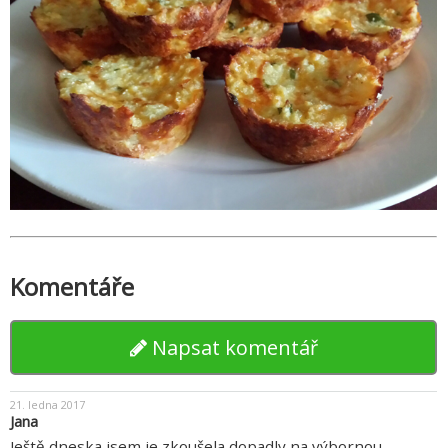
Komentáře
Napsat komentář
21. ledna 2017
Jana
Ještě dneska jsem je zkoušela dopadly na výbornou