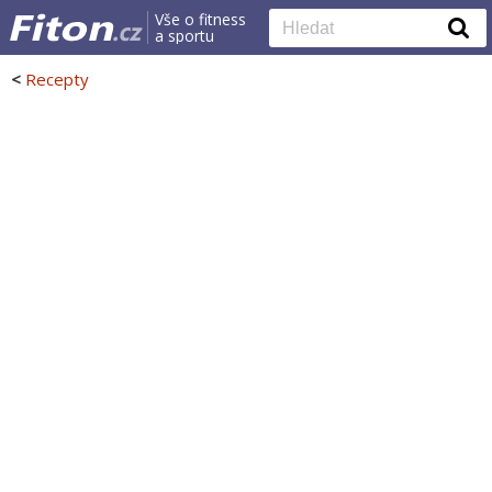
Vše o fitness
a sportu
<
Recepty