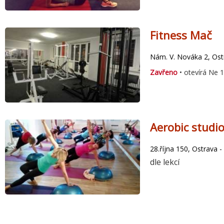
Fitness Mač
Nám. V. Nováka 2, Ost
Zavřeno
• otevírá Ne 
Aerobic studi
28.října 150, Ostrava 
dle lekcí