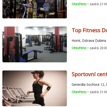
Otevřeno
• zavírá 21:0
Top Fitness D
Horní, Ostrava Dubina
Otevřeno
• zavírá 20:0
Sportovní cen
Generála Sochora 12, 
Otevřeno
• zavírá 21:0