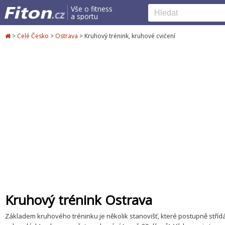
Vše o fitness
a sportu
>
Celé Česko
>
Ostrava
>
Kruhový trénink, kruhové cvičení
Kruhový trénink Ostrava
Základem kruhového tréninku je několik stanovišť, které postupně střídáte