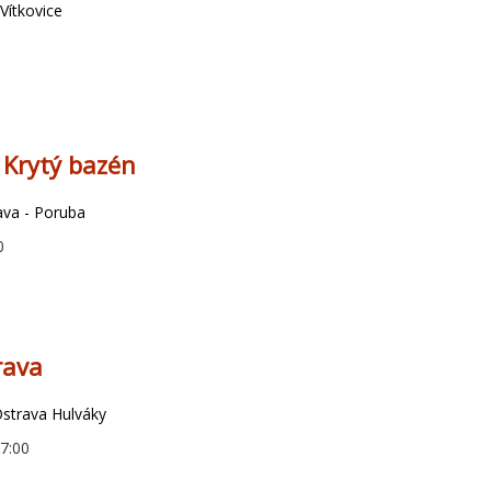
Vítkovice
 Krytý bazén
ava - Poruba
0
rava
Ostrava Hulváky
17:00