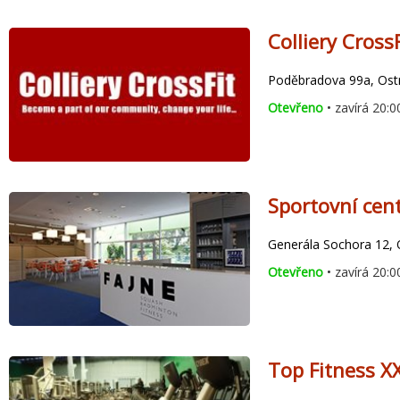
Colliery CrossF
Poděbradova 99a, Ost
Otevřeno
• zavírá 20:0
Sportovní cen
Generála Sochora 12, 
Otevřeno
• zavírá 20:0
Top Fitness X