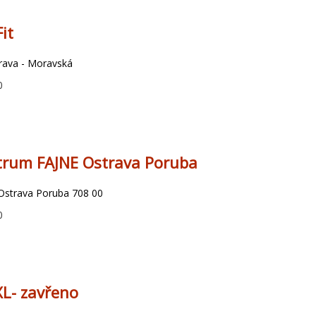
it
rava - Moravská
0
trum FAJNE Ostrava Poruba
Ostrava Poruba 708 00
0
XL- zavřeno