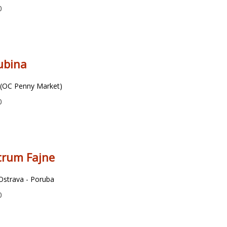
0
ubina
 (OC Penny Market)
0
trum Fajne
Ostrava - Poruba
0