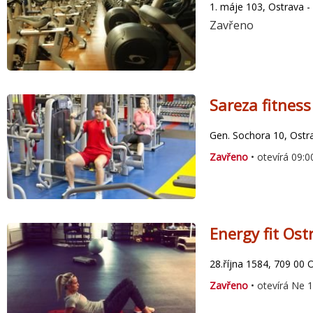
1. máje 103, Ostrava - 
Zavřeno
Sareza fitness
Gen. Sochora 10, Ostr
Zavřeno
• otevírá 09:0
Energy fit Ost
28.října 1584, 709 00 
Zavřeno
• otevírá Ne 