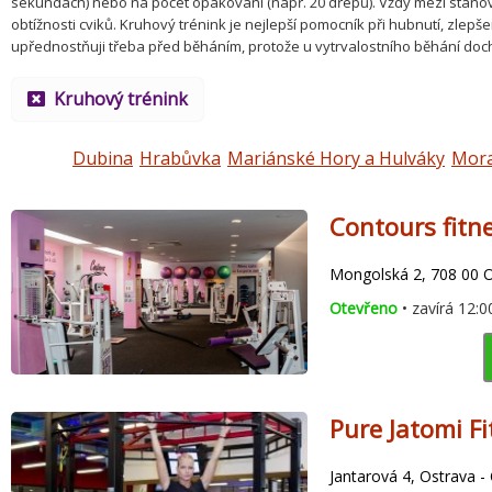
sekundách) nebo na počet opakování (např. 20 dřepů). Vždy mezi stanoviš
obtížnosti cviků. Kruhový trénink je nejlepší pomocník při hubnutí, zlep
upřednostňuji třeba před běháním, protože u vytrvalostního běhání dochá
Kruhový trénink
Dubina
Hrabůvka
Mariánské Hory a Hulváky
Mora
Contours fitn
Mongolská 2, 708 00 
Otevřeno
• zavírá 12:0
Pure Jatomi F
Jantarová 4, Ostrava -