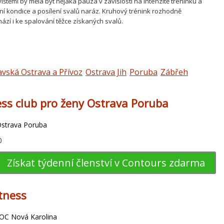
těmi by měla být nějaká pauza v závislosti na intenzitě tréninku a
šení kondice a posílení svalů naráz. Kruhový trénink rozhodně
zí i ke spalování těžce získaných svalů.
vská Ostrava a Přívoz
Ostrava Jih
Poruba
Zábřeh
ess club pro ženy Ostrava Poruba
Ostrava Poruba
0
Získat týdenní členství v Contours zdarma
itness
 OC Nová Karolina