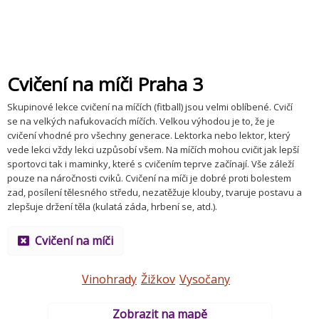
Cvičení na míči Praha 3
Skupinové lekce cvičení na míčích (fitball) jsou velmi oblíbené. Cvičí
se na velkých nafukovacích míčích. Velkou výhodou je to, že je
cvičení vhodné pro všechny generace. Lektorka nebo lektor, který
vede lekci vždy lekci uzpůsobí všem. Na míčích mohou cvičit jak lepší
sportovci tak i maminky, které s cvičením teprve začínají. Vše záleží
pouze na náročnosti cviků. Cvičení na míči je dobré proti bolestem
zad, posílení tělesného středu, nezatěžuje klouby, tvaruje postavu a
zlepšuje držení těla (kulatá záda, hrbení se, atd.).
Cvičení na míči
Vinohrady
Žižkov
Vysočany
Zobrazit na mapě