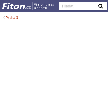
Vše o fitness
a sportu
<
Praha 3