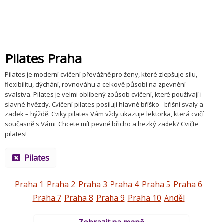
Pilates Praha
Pilates je moderní cvičení převážně pro ženy, které zlepšuje sílu,
flexibilitu, dýchání, rovnováhu a celkově působí na zpevnění
svalstva. Pilates je velmi oblíbený způsob cvičení, které používají i
slavné hvězdy. Cvičení pilates posilují hlavně bříško - břišní svaly a
zadek – hýždě. Cviky pilates Vám vždy ukazuje lektorka, která cvičí
současně s Vámi. Chcete mít pevné břicho a hezký zadek? Cvičte
pilates!
Pilates
Praha 1
Praha 2
Praha 3
Praha 4
Praha 5
Praha 6
Praha 7
Praha 8
Praha 9
Praha 10
Anděl