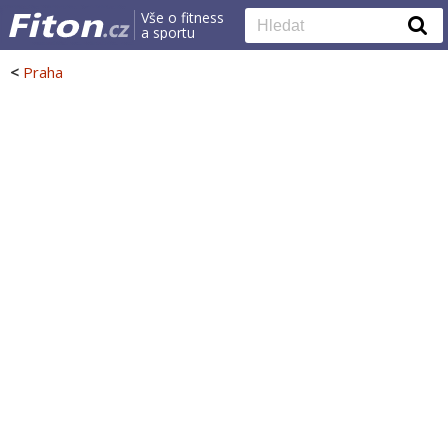
Vše o fitness
a sportu
<
Praha