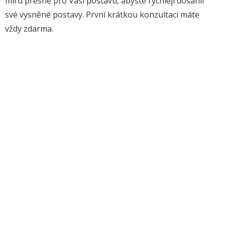
míru přesně pro Vaši postavu, abyste rychleji dosáhli
své vysněné postavy. První krátkou konzultaci máte
vždy zdarma.