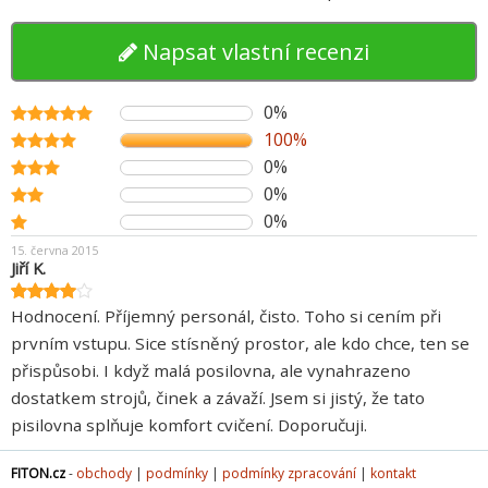
Napsat vlastní recenzi
0%
100%
0%
0%
0%
15. června 2015
Jiří K.
Hodnocení. Příjemný personál, čisto. Toho si cením při
prvním vstupu. Sice stísněný prostor, ale kdo chce, ten se
přispůsobi. I když malá posilovna, ale vynahrazeno
dostatkem strojů, činek a závaží. Jsem si jistý, že tato
pisilovna splňuje komfort cvičení. Doporučuji.
FITON.cz
-
obchody
|
podmínky
|
podmínky zpracování
|
kontakt