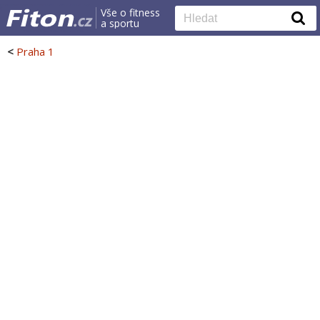
Vše o fitness
a sportu
<
Praha 1